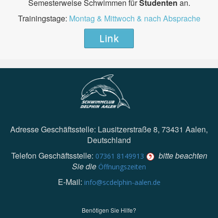
Semesterweise Schwimmen für
Studenten
an.
Trainingstage:
Montag & Mittwoch & nach Absprache
Link
Adresse Geschäftsstelle: Lausitzerstraße 8, 73431 Aalen,
Deutschland
Telefon Geschäftsstelle:
bitte beachten
07361 8149913
Sie die
Öffnungszeiten
E-Mail:
info@scdelphin-aalen.de
Benötigen Sie Hilfe?