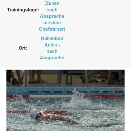
(Zeiten
Trainingstage:
nach
Absprache
mit dem
Cheftrainer)
Hallenbad
Aalen -
Ort:
nach
Absprache