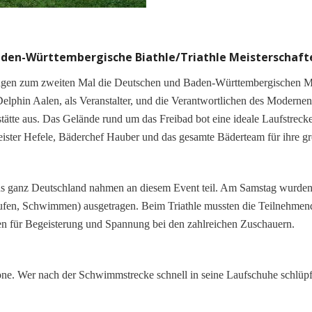
Baden-Württembergische Biathle/Triathle Meisterschaft
en zum zweiten Mal die Deutschen und Baden-Württembergischen Mei
 Delphin Aalen, als Veranstalter, und die Verantwortlichen des Moder
ätte aus. Das Gelände rund um das Freibad bot eine ideale Laufstreck
eister Hefele, Bäderchef Hauber und das gesamte Bäderteam für ihre gr
aus ganz Deutschland nahmen an diesem Event teil. Am Samstag wurde
fen, Schwimmen) ausgetragen. Beim Triathle mussten die Teilnehmend
gten für Begeisterung und Spannung bei den zahlreichen Zuschauern.
ne. Wer nach der Schwimmstrecke schnell in seine Laufschuhe schlüpfte