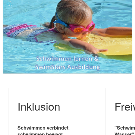
Inklusion
Fre
Schwimmen verbindet
,
"Schwimm
schwimmen bewegt
Wasser"