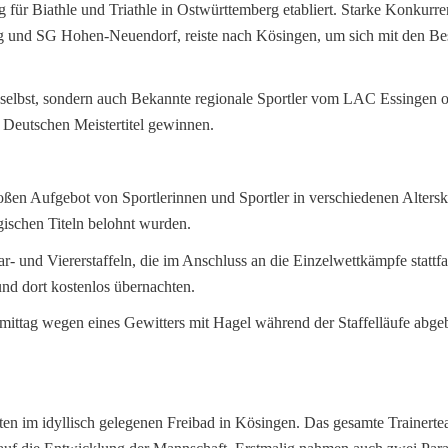
g für Biathle und Triathle in Ostwürttemberg etabliert. Starke Konkurr
nd SG Hohen-Neuendorf, reiste nach Kösingen, um sich mit den Bes
in selbst, sondern auch Bekannte regionale Sportler vom LAC Essinge
d Deutschen Meistertitel gewinnen.
ßen Aufgebot von Sportlerinnen und Sportler in verschiedenen Alterskla
schen Titeln belohnt wurden.
r- und Viererstaffeln, die im Anschluss an die Einzelwettkämpfe stattf
nd dort kostenlos übernachten.
mittag wegen eines Gewitters mit Hagel während der Staffelläufe abg
n im idyllisch gelegenen Freibad in Kösingen. Das gesamte Trainertea