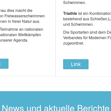
Schwimmen.
enau dies macht die
Triathle
ist ein Kombinatio
ion Freiwasserschwimmen
bestehend aus Schießen,L
en in freier Natur aus.
und Schwimmen.
 Teilnahme an nationalen
Die Sportarten sind dem D
rnationalen Wettkämpfen
Verbandes für Modernen F
 unserer Agenda.
zugeordnet.
k
Link
News und aktuelle Berichte